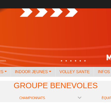
RS
INDOOR JEUNES
VOLLEY SANTE
INFOS
GROUPE BENEVOLES
CHAMPIONNATS
ÉQUI