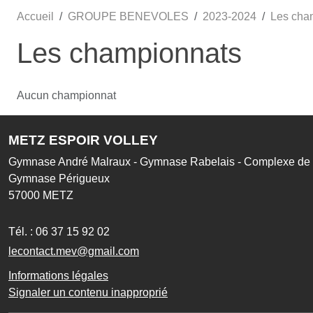
Accueil
GROUPE BENEVOLES
2023-2024
Les cha
Les championnats
Aucun championnat
METZ ESPOIR VOLLEY
Gymnase André Malraux - Gymnase Rabelais - Complexe de l
Gymnase Périgueux
57000
METZ
Tél. :
06 37 15 92 02
lecontact.mev@gmail.com
Informations légales
Signaler un contenu inapproprié