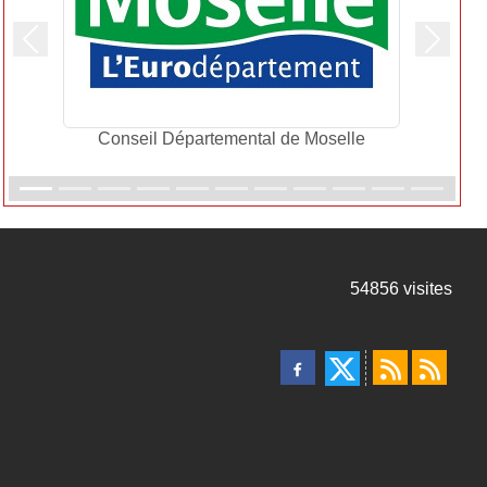
Précedent
Suivan
Conseil Départemental de Moselle
54856
visites