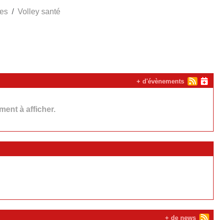
pes
Volley santé
+ d'évènements
ent à afficher.
+ de news