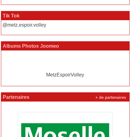
Tik Tok
@metz.espoir.volley
Albums Photos Joomeo
MetzEspoirVolley
Partenaires
+ de partenaires