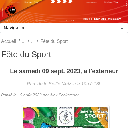
Panneau de gestion des cookies
Accueil
Fête du Sport
Fête du Sport
Le
samedi
09
sept.
2023
, à l'extérieur
Parc de la Seille
Metz
- de 10h à 18h
Publié le
15 août 2023
par Alex Sacksteder