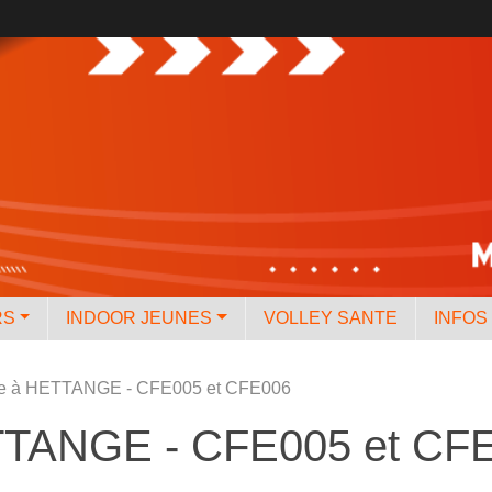
RS
INDOOR JEUNES
VOLLEY SANTE
INFOS
ce à HETTANGE - CFE005 et CFE006
TTANGE - CFE005 et CF