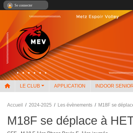
Panneau de gestion des cookies
Se connecter
LE CLUB
APPLICATION
INDOOR SENIO
Accueil
2024-2025
Les évènements
M18F se dépla
M18F se déplace à HE