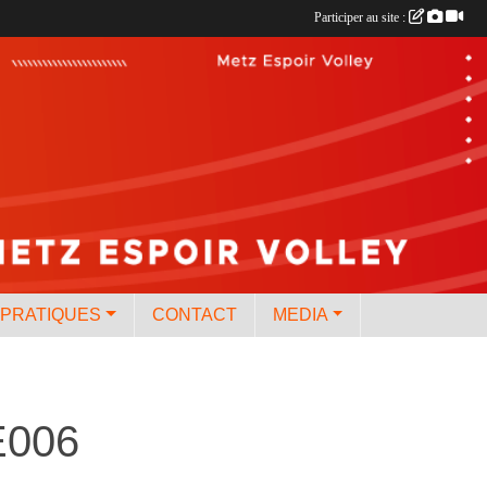
Participer au site :
 PRATIQUES
CONTACT
MEDIA
E006