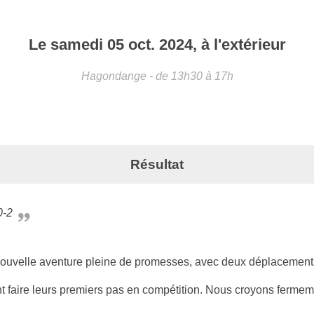
Le
samedi
05
oct.
2024
, à l'extérieur
Hagondange
- de 13h30 à 17h
Résultat
0-2
uvelle aventure pleine de promesses, avec deux déplacements
ont faire leurs premiers pas en compétition. Nous croyons fermem