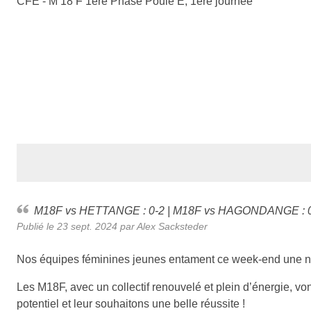
CFE - M 18 F 1ère Phase Poule E, 1ère journée
M18F vs HETTANGE : 0-2 | M18F vs HAGONDANGE : 
Publié le
23 sept. 2024
par Alex Sacksteder
Nos équipes féminines jeunes entament ce week-end une no
Les M18F, avec un collectif renouvelé et plein d’énergie, v
potentiel et leur souhaitons une belle réussite !