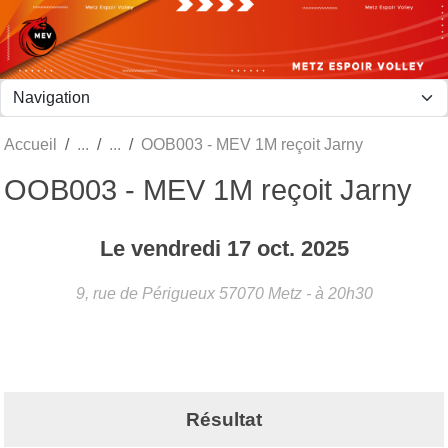
Panneau de gestion des cookies
Accueil
OOB003 - MEV 1M reçoit Jarny
OOB003 - MEV 1M reçoit Jarny
Le
vendredi
17
oct.
2025
9, rue de Périgueux
57070
Metz
- à 20h30
Résultat