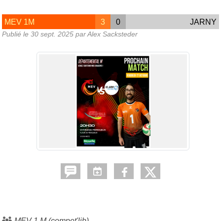
MEV 1M
3
0
JARNY
Publié le
30 sept. 2025
par Alex Sacksteder
MEV 1 M (compet'lib)