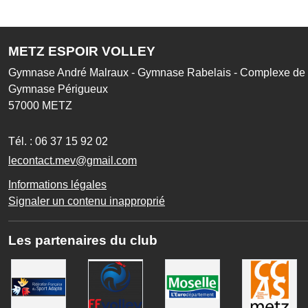
METZ ESPOIR VOLLEY
Gymnase André Malraux - Gymnase Rabelais - Complexe de l
Gymnase Périgueux
57000
METZ
Tél. :
06 37 15 92 02
lecontact.mev@gmail.com
Informations légales
Signaler un contenu inapproprié
Les partenaires du club