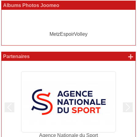
Albums Photos Joomeo
MetzEspoirVolley
+
Partenaires
Précedent
Suiv
Agence Nationale du Sport