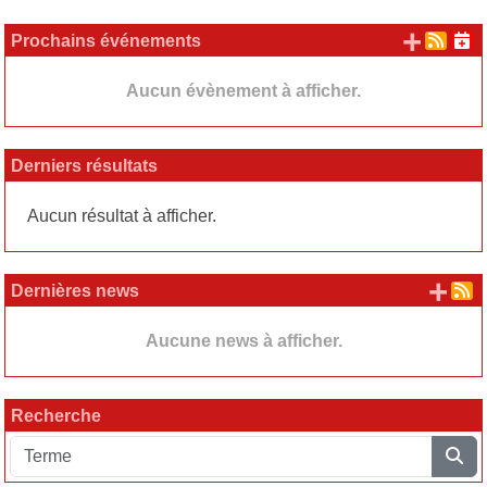
+ d'
Prochains événements
Aucun évènement à afficher.
Derniers résultats
Aucun résultat à afficher.
+ d
Dernières news
Aucune news à afficher.
Recherche