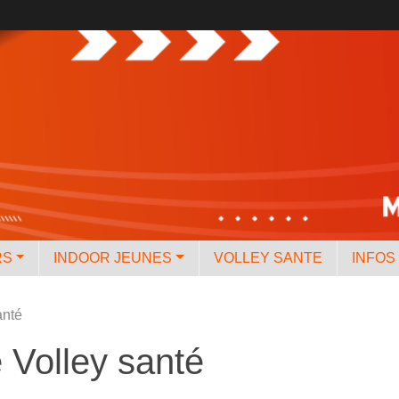
RS
INDOOR JEUNES
VOLLEY SANTE
INFOS
anté
e Volley santé