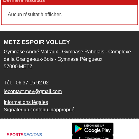
Derniers résultats
Aucun résultat à afficher.
METZ ESPOIR VOLLEY
Gymnase André Malraux - Gymnase Rabelais - Complexe
de la Grange-aux-Bois - Gymnase Périgueux
57000
METZ
Tél. :
06 37 15 92 02
lecontact.mev@gmail.com
Informations légales
Signaler un contenu inapproprié
SPORTS
REGIONS