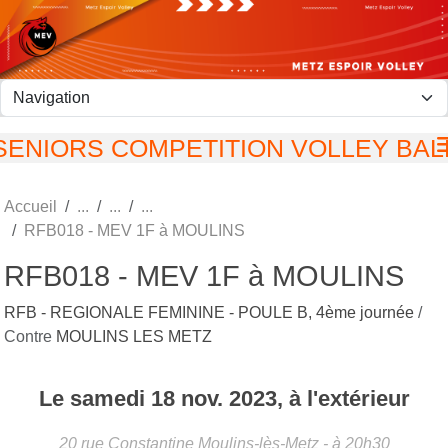
Panneau de gestion des cookies
SENIORS COMPETITION VOLLEY BAL
Accueil
RFB018 - MEV 1F à MOULINS
RFB018 - MEV 1F à MOULINS
RFB - REGIONALE FEMININE - POULE B, 4ème journée
/
Contre
MOULINS LES METZ
Le
samedi
18
nov.
2023
, à l'extérieur
20 rue Constantine
Moulins-lès-Metz
- à 20h30