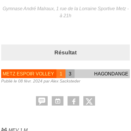
Gymnase André Malraux, 1 rue de la Lorraine Sportive
Metz
-
à 21h
Résultat
METZ ESPOIR VOLLEY
1
3
HAGONDANGE
Publié le
08 févr. 2024
par Alex Sacksteder
MEV 1 M