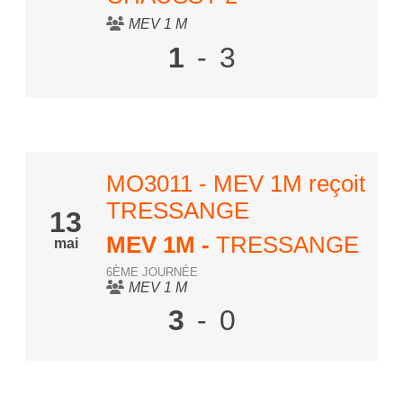
MEV 1 M
1
-
3
MO3011 - MEV 1M reçoit
TRESSANGE
13
MEV 1M
-
TRESSANGE
mai
6ÈME JOURNÉE
MEV 1 M
3
-
0