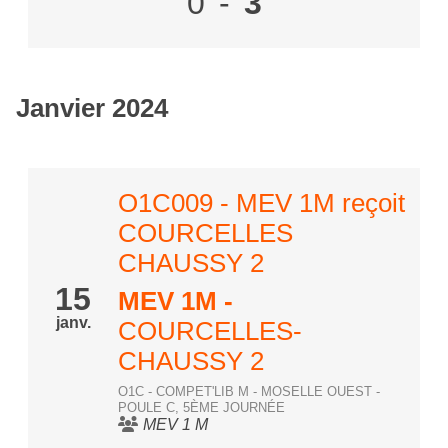
0
-
3
Janvier 2024
O1C009 - MEV 1M reçoit
COURCELLES
CHAUSSY 2
15
MEV 1M
-
janv.
COURCELLES-
CHAUSSY 2
O1C - COMPET'LIB M - MOSELLE OUEST -
POULE C, 5ÈME JOURNÉE
MEV 1 M