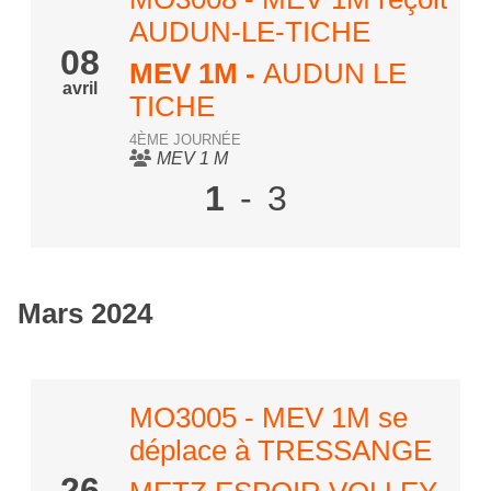
AUDUN-LE-TICHE
08
MEV 1M
-
AUDUN LE
avril
TICHE
4ÈME JOURNÉE
MEV 1 M
1
-
3
Mars 2024
MO3005 - MEV 1M se
déplace à TRESSANGE
26