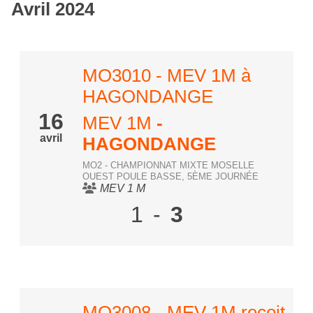
Avril 2024
MO3010 - MEV 1M à
HAGONDANGE
16
MEV 1M
-
avril
HAGONDANGE
MO2 - CHAMPIONNAT MIXTE MOSELLE
OUEST POULE BASSE, 5ÈME JOURNÉE
MEV 1 M
1
-
3
MO3008 - MEV 1M reçoit