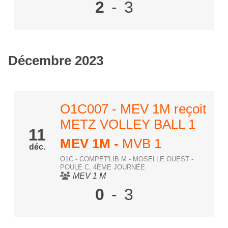
2
-
3
Décembre 2023
O1C007 - MEV 1M reçoit
METZ VOLLEY BALL 1
11
MEV 1M
-
MVB 1
déc.
O1C - COMPET'LIB M - MOSELLE OUEST -
POULE C, 4ÈME JOURNÉE
MEV 1 M
0
-
3